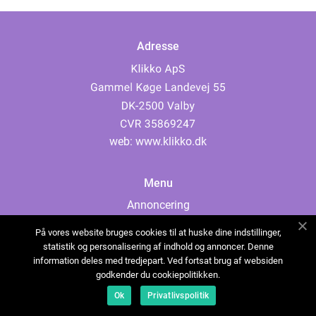
Adresse
web:
www.klikko.dk
Menu
Annoncering
Om os
På vores website bruges cookies til at huske dine indstillinger,
Cookies
statistik og personalisering af indhold og annoncer. Denne
information deles med tredjepart. Ved fortsat brug af websiden
Kontakt os
godkender du cookiepolitikken.
Sitemap
Ok
Privatlivspolitik