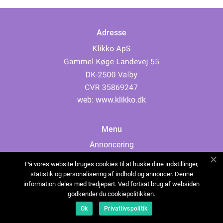
Adresse
web:
www.klikko.dk
Menu
Annoncering
Om os
På vores website bruges cookies til at huske dine indstillinger,
Cookies
statistik og personalisering af indhold og annoncer. Denne
information deles med tredjepart. Ved fortsat brug af websiden
Kontakt os
godkender du cookiepolitikken.
Sitemap
Ok
Privatlivspolitik