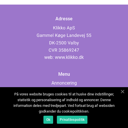
Adresse
web:
www.klikko.dk
Menu
Annoncering
Om os
På vores website bruges cookies til at huske dine indstillinger,
Cookies
statistik og personalisering af indhold og annoncer. Denne
information deles med tredjepart. Ved fortsat brug af websiden
Kontakt os
godkender du cookiepolitikken.
Sitemap
Ok
Privatlivspolitik