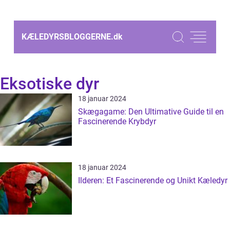
KÆLEDYRSBLOGGERNE.
dk
Eksotiske dyr
18 januar 2024
Skægagame: Den Ultimative Guide til en
Fascinerende Krybdyr
18 januar 2024
Ilderen: Et Fascinerende og Unikt Kæledyr