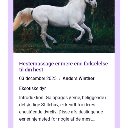
Hestemassage er mere end forkælelse
til din hest
03 december 2025
Anders Winther
Eksotiske dyr
Introduktion: Galapagos-øerne, beliggende i
det østlige Stillehav, er kendt for deres
enestående dyreliv. Disse afsidesliggende
øer er hjemsted for nogle af de mest
usædvanlige og fascinerende arter i...