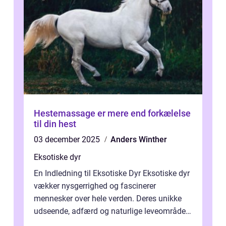
Hestemassage er mere end forkælelse
til din hest
03 december 2025
Anders Winther
Eksotiske dyr
En Indledning til Eksotiske Dyr Eksotiske dyr
vækker nysgerrighed og fascinerer
mennesker over hele verden. Deres unikke
udseende, adfærd og naturlige leveområder
gør dem til ikoniske væsner, der form...