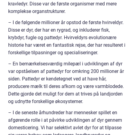
kravledyr. Disse var de første organismer med mere
komplekse organstrukturer.
– I de følgende millioner år opstod de første hvirveldyr.
Disse er dyr, der har en rygrad, og inkluderer fisk,
krybdyr, fugle og pattedyr. Hvirveldyrs evolutionære
historie har været en fantastisk rejse, der har resulteret i
forskellige tilpasninger og specialiseringer.
– En bemærkelsesværdig milepæl i udviklingen af dyr
var opståelsen af pattedyr for omkring 200 millioner år
siden. Pattedyr er kendetegnet ved at have hår,
producere mælk til deres afkom og være varmblodede.
Dette gjorde det muligt for dem at trives på landjorden
og udnytte forskellige økosystemer.
– I de seneste århundreder har mennesker spillet en
afgørende rolle i at påvirke udviklingen af dyr gennem
domesticering. Vi har selektivt avlet dyr for at tilpasse