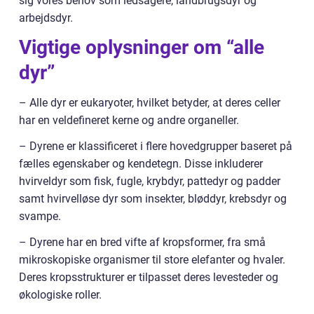
sig vores behov som ledsagere, landbrugsdyr og
arbejdsdyr.
Vigtige oplysninger om “alle
dyr”
– Alle dyr er eukaryoter, hvilket betyder, at deres celler
har en veldefineret kerne og andre organeller.
– Dyrene er klassificeret i flere hovedgrupper baseret på
fælles egenskaber og kendetegn. Disse inkluderer
hvirveldyr som fisk, fugle, krybdyr, pattedyr og padder
samt hvirvelløse dyr som insekter, bløddyr, krebsdyr og
svampe.
– Dyrene har en bred vifte af kropsformer, fra små
mikroskopiske organismer til store elefanter og hvaler.
Deres kropsstrukturer er tilpasset deres levesteder og
økologiske roller.