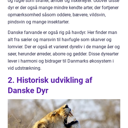
og fugle som svaner, ænder og fiskehejrer. Udover disse
dyr er der også mange mindre kendte arter, der fortjener
opmærksomhed såsom oddere, bævere, vildsvin,
pindsvin og mange insektarter.
Danske farvande er også rig på havdyr. Her finder man
alt fra sæler og marsvin til havfugle som skarver og
lomvier. Der er også et varieret dyreliv i de mange åer og
søer, herunder ørreder, aborre og gedder. Disse dyrearter
lever i harmoni og bidrager til Danmarks økosystem i
vid udstrækning.
2. Historisk udvikling af
Danske Dyr