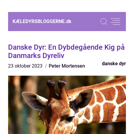
KÆLEDYRSBLOGGERNE.
dk
Danske Dyr: En Dybdegående Kig på
Danmarks Dyreliv
danske dyr
23 oktober 2023
Peter Mortensen