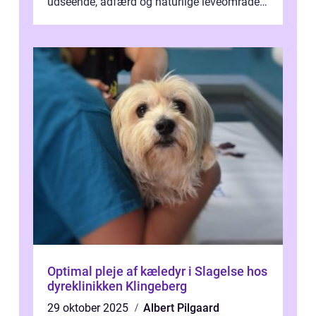
udseende, adfærd og naturlige leveområder
gør dem til ikoniske væsner, der form...
Optimal pleje af kæledyr i Slagelse hos
dyreklinikken Klingeberg
29 oktober 2025
Albert Pilgaard