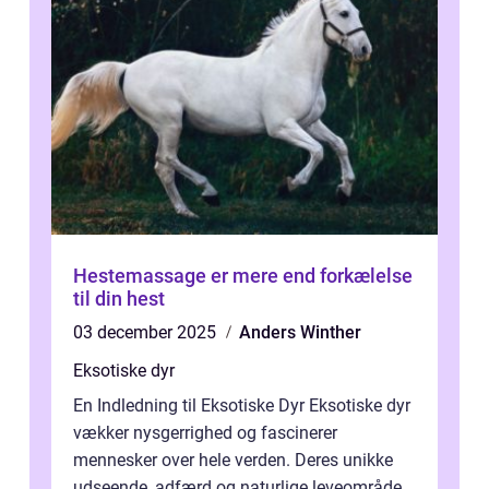
Hestemassage er mere end forkælelse
til din hest
03 december 2025
Anders Winther
Eksotiske dyr
En Indledning til Eksotiske Dyr Eksotiske dyr
vækker nysgerrighed og fascinerer
mennesker over hele verden. Deres unikke
udseende, adfærd og naturlige leveområder