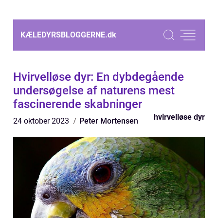
KÆLEDYRSBLOGGERNE.
dk
Hvirvelløse dyr: En dybdegående
undersøgelse af naturens mest
fascinerende skabninger
hvirvelløse dyr
24 oktober 2023
Peter Mortensen